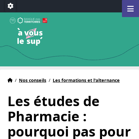
Aller au menu
Aller au contenu
Aller au pied de page
M
Paramétrage
A Vous le Sup
Déclencheur d'avenir(s)
e)
Accueil
Accueil
/
Nos conseils
/
Les formations et l'alternance
Les études de
Pharmacie :
pourquoi pas pour