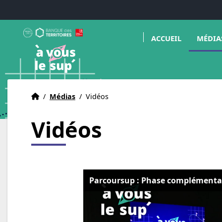
Aller au menu
Aller au contenu
Aller au pied de page
Ouvrir l
A Vous le Sup
ACCUEIL
MÉDIA
Déclencheur d'avenir(s)
Accueil
Accueil
/
Médias
/
Vidéos
Vidéos
Parcoursup : Phase complémenta