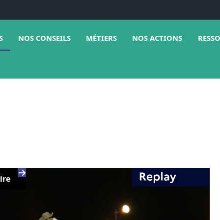
e sous menu de Médias
Ouvrir le sous menu de Nos conseils
Ouvrir le sous menu de Métiers
Ouvrir 
S
NOS CONSEILS
MÉTIERS
NOS ACTIONS
RESS
ire