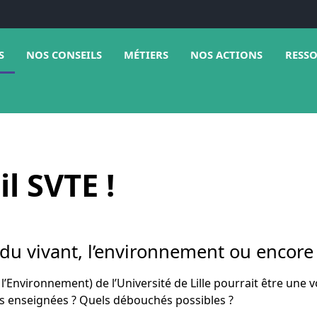
e sous menu de Médias
Ouvrir le sous menu de Nos conseils
Ouvrir le sous menu de Métiers
Ouvrir 
S
NOS CONSEILS
MÉTIERS
NOS ACTIONS
RESS
l SVTE !
s du vivant, l’environnement ou encore 
de l’Environnement) de l’Université de Lille pourrait être un
es enseignées ? Quels débouchés possibles ?