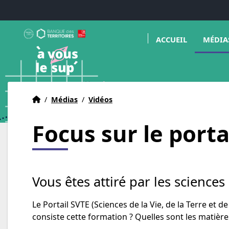
Aller au menu
Aller au contenu
Aller au pied de page
Ouvrir l
A Vous le Sup
ACCUEIL
MÉDIA
Déclencheur d'avenir(s)
Accueil
Accueil
/
Médias
/
Vidéos
Focus sur le portai
Vous êtes attiré par les science
Le Portail SVTE (Sciences de la Vie, de la Terre et 
consiste cette formation ? Quelles sont les matièr