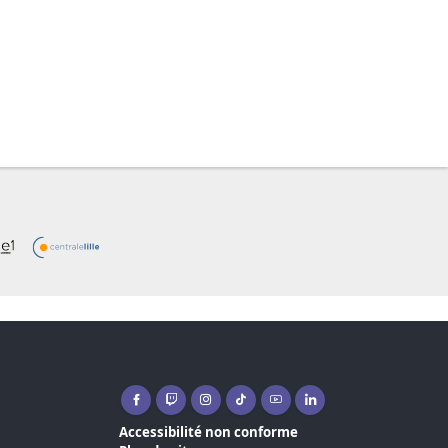
Facebook ( nouvelle fenêtre)
Twitch ( nouvelle fenêtre)
Instagram ( nouvelle fenêtre)
Tiktok ( nouvelle fenêtre)
Youtube ( nouvelle fenêtr
Linkedin ( nouvelle f
Accessibilité non conforme