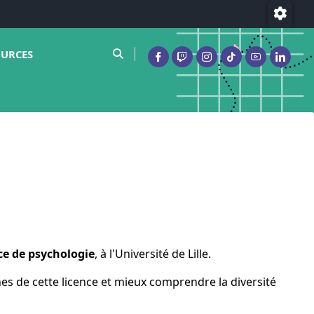
Param
le sous menu de Ressources
moteur de recherche
OURCES
Facebook ( nouvelle fenêtre)
Twitch ( nouvelle fenêtre
Instagram ( nouvelle
Tiktok ( nouvell
Youtube ( n
Linked
ce de psychologie
, à l'Université de Lille.
es de cette licence et mieux comprendre la diversité