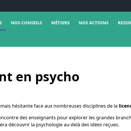
e sous menu de Médias
Ouvrir le sous menu de Nos conseils
Ouvrir le sous menu de Métiers
Ouvrir 
S
NOS CONSEILS
MÉTIERS
NOS ACTIONS
RESS
nt en psycho
 mais hésitante face aux nombreuses disciplines de la
licen
rencontre des enseignants pour explorer les grandes branch
ra découvrir la psychologie au-delà des idées reçues.