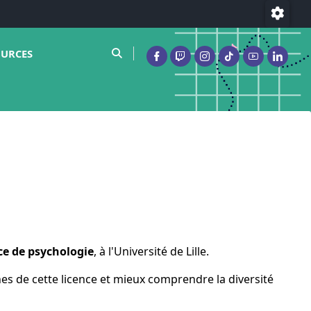
Param
le sous menu de Ressources
moteur de recherche
OURCES
Facebook ( nouvelle fenêtre)
Twitch ( nouvelle fenêtre
Instagram ( nouvelle
Tiktok ( nouvell
Youtube ( n
Linked
ce de psychologie
, à l'Université de Lille.
es de cette licence et mieux comprendre la diversité