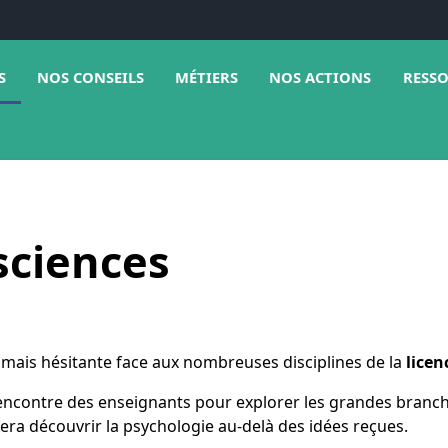
e sous menu de Médias
Ouvrir le sous menu de Nos conseils
Ouvrir le sous menu de Métiers
Ouvrir 
S
NOS CONSEILS
MÉTIERS
NOS ACTIONS
RESS
sciences
 mais hésitante face aux nombreuses disciplines de la
licen
rencontre des enseignants pour explorer les grandes branch
ra découvrir la psychologie au-delà des idées reçues.