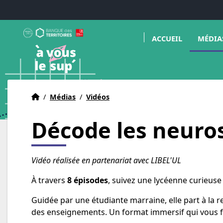
Aller au menu
Aller au contenu
Aller au pied de page
Ouvrir l
A Vous le Sup
ACCUEIL
MÉDIA
Déclencheur d'avenir(s)
Accueil
Accueil
/
Médias
/
Vidéos
Décode les neuro
Vidéo réalisée en partenariat avec LIBEL'UL
À travers
8 épisodes
, suivez une lycéenne curieuse
Guidée par une étudiante marraine, elle part à la 
des enseignements. Un format immersif qui vous fe