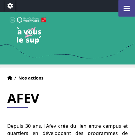
Aller au menu
Aller au contenu
Aller au pied de page
M
Paramétrage
A Vous le Sup
Déclencheur d'avenir(s)
e)
Accueil
Accueil
/
Nos actions
AFEV
Depuis 30 ans, l’Afev crée du lien entre campus et
quartiers en développant des programmes de