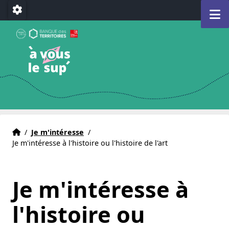
Aller au menu
Aller au contenu
Aller au pied de page
M
Paramétrage
A Vous le Sup
Déclencheur d'avenir(s)
e)
Accueil
Accueil
/
Je m'intéresse
/
Je m'intéresse à l'histoire ou l'histoire de l'art
Je m'intéresse à
l'histoire ou