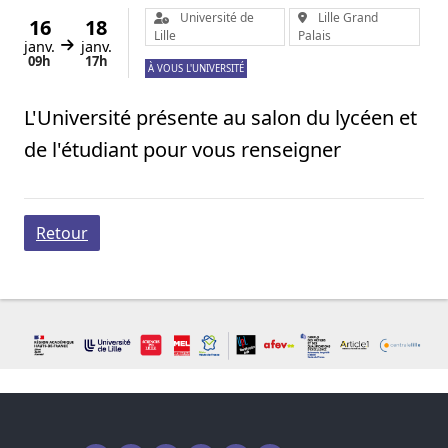
Organisateur :
Lieu :
Université de
Lille Grand
16
18
Lille
Palais
janv.
janv.
Du
au
09h
17h
À VOUS L'UNIVERSITÉ
L'Université présente au salon du lycéen et
de l'étudiant pour vous renseigner
Retour