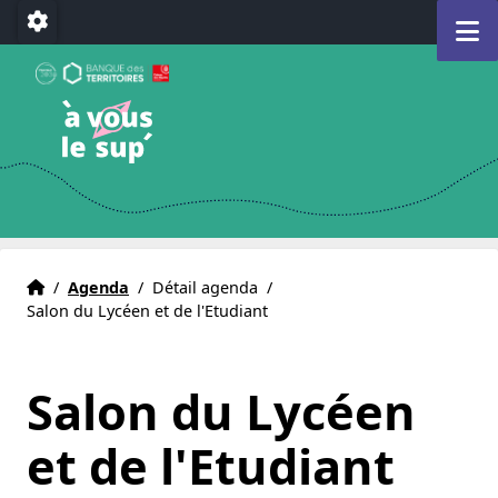
Aller au menu
Aller au contenu
Aller au pied de page
M
Paramétrage
A Vous le Sup
Déclencheur d'avenir(s)
e)
Accueil
Accueil
/
Agenda
/
Détail agenda
/
Salon du Lycéen et de l'Etudiant
Salon du Lycéen
et de l'Etudiant