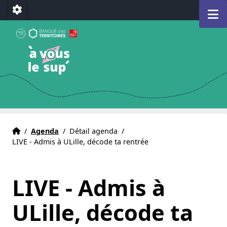
Aller au menu
Aller au contenu
Aller au pied de page
M
Paramétrage
A Vous le Sup
Déclencheur d'avenir(s)
e)
Accueil
Accueil
/
Agenda
/
Détail agenda
/
LIVE - Admis à ULille, décode ta rentrée
LIVE - Admis à
ULille, décode ta